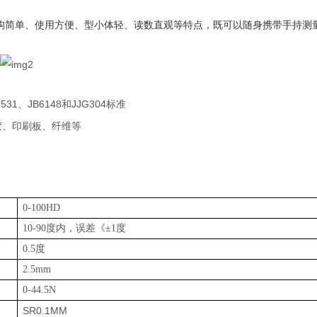
构简单、使用方便、型小体轻、读数直观等特点，既可以随身携带手持测
T53
1
、
JB614
8
和
JJG30
4
标准
胶、印刷板、纤维等
0-100HD
10-9
0
度内，误差
《
±
1
度
0.
5
度
2.5mm
0-44.5N
SR0.1MM