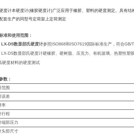
硬度计本硬度
计
(
橡胶硬度
计
)
广泛应用于橡胶、塑料的硬度测定。具有结
配套生产的同型号定荷架上定荷测定
标准和使用范围：
LX-DS数显邵氏硬度计
参
照
ISO86
8
和
ISO761
9
国际标准生产，符
合
GB/
L
X-DS数显邵氏硬度计
硬橡胶、硬树脂、压克力、有机玻璃、热塑性塑
高硬度材料的硬度测试
参数：
量范围
量误差
辨率
针行程
针端部压力
针头部尺寸