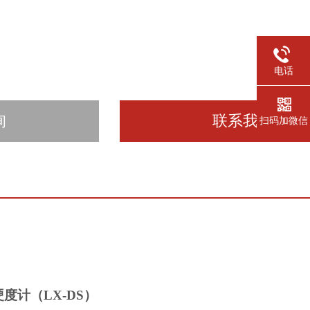
电话
询
联系我们
扫码加微信
硬度计
（
LX-D
S
）