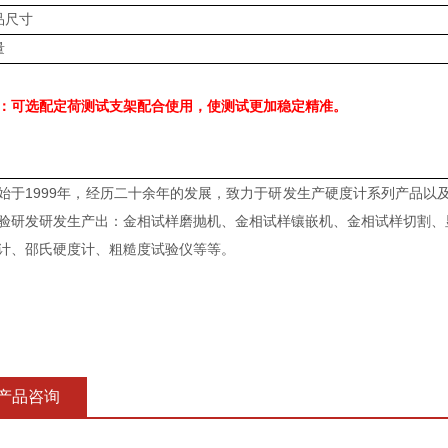
品尺寸
量
定荷
测试支架配合使用，使测试
：可选配
更加稳定精准。
始于1999年，经历二十余年的发展，致力于研发生产硬度计系列产品以
验研发研发生产出：金相试样磨抛机、金相试样镶嵌机、金相试样切割、
计、邵氏硬度计、粗糙度试验仪等等。
产品咨询