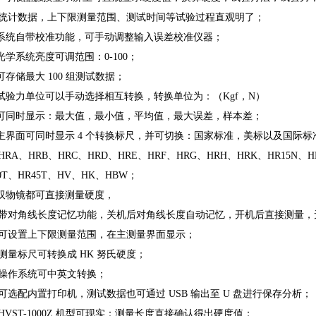
统计数据，上下限测量范围、测试时间等试验过程直观明了；
 系统自带校准功能，可手动调整输入误差校准仪器；
 光学系统亮度可调范围：0-100；
 可存储最大 100 组测试数据；
 试验力单位可以手动选择相互转换，转换单位为：（Kgf，N）
 可同时显示：最大值，最小值，平均值，最大误差，样本差；
 主界面可同时显示 4 个转换标尺，并可切换：国家标准，美标以及国际标准
RA、HRB、HRC、HRD、HRE、HRF、HRG、HRH、HRK、HR15N、HR
0T、HR45T、HV、HK、HBW；
 双物镜都可直接测量硬度，
、带对角线长度记忆功能，关机后对角线长度自动记忆，开机后直接测量，
、可设置上下限测量范围，在主测量界面显示；
、测量标尺可转换成 HK 努氏硬度；
、操作系统可中英文转换；
、可选配内置打印机，测试数据也可通过 USB 输出至 U 盘进行保存分析；
、HVST-1000Z 机型可现实：测量长度直接确认得出硬度值；