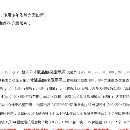
强，使用多年依然光亮如新；
和维护升级服务；
7 寸液晶触摸显示屏
0.3,HV0.5,HV1
显示
试验力（
gf
）
10
，
25
，
50
，
100
，
200
，
30
7 寸液晶触摸显示屏
试验力自动显示在
上 物镜放大倍数
10
×，
40
× 光通道 双光通
数
(
μ
m)
：
100
×（观察）
, 400
×（测量）； 可选配
15X
目镜，总放大倍数为
:150X
（观
尺寸
(mm):100
×
100
行程范围
(mm):25
×
25
最小读数
(mm):0.01
数据输出（选配） 内置打
压头中心线至机壁距离） 电源电压
AC220V/50HZ
重量
(kg) 35
外型尺寸
(540
×
200
×
530
； 3.砝码 6 只 4.砝码杆 1 个 5.十字工作台 1 个 6.薄片夹持台 1 个 7.平口夹持台
镜 1 只 14.显微维氏硬度块 2 块（HV1、HV0.2 各一块） 15.保险丝（1 A） 2 个 16.产