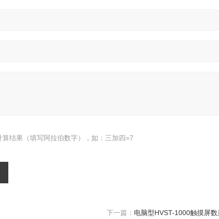
计算结果（填写阿拉伯数字），如：三加四=7
下一篇：
电脑型HVST-1000触摸屏