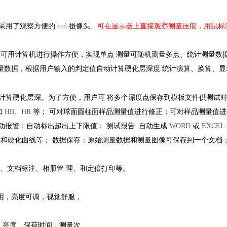
。采用了观察方便的
ccd
摄像头、
可在显示器上直接观察测量压痕，用鼠标
，可用计算机进行操作方便，实现单点 测量可随机测量多点、统计测量数
量数据，根据用户输入的判定值自动计算硬化层深度
.
统计演算、换算、显
计算硬化层深。为了方便，用户可 将多个深度点保存到模板文件供测试时
如
HB
、
HR
等； 可对球面圆柱面样品测量值进行修正；可对样品测量值
自动报警：自动标出超出上下限值； 测试报告
:
自动生成
WORD
或
EXCEL
和硬化曲线等； 数据保存：原始测量数据和测量图像可保存到一个文档；
、文档标注、相册管 理、和定倍打印等。
用，亮度可调，视觉舒服，
，亮度、保荷时间，测量次