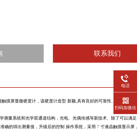
询
联系我们
电话
能触摸屏显微硬度计，该硬度计造型 新颖,具有良好的可靠性、可操作性
扫码加微信
率光学测量系统和光学双通道结构，光电、光偶传感等新技术、除了可以满
速准确的得出测量值，升级后的控制 操作系统，采用
7
寸液晶触摸显示屏