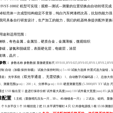
、HVST-1000Z 机型可实现：观察—测试—测量的位置切换由自动转塔完成
、铸铝壳体一次成型结构稳定不变形，纯白汽车烤漆档次高，抗划伤能力
、我司具备自行研发设计，生产加工的能力，我们的机器终身提供配件更换
用途和适用范围：
 钢铁，有色金属，金属箔，硬质合金，金属薄板，微观组织
 渗碳，渗氮和脱碳层，表面硬化层，电镀层，涂层
 玻璃，晶片，
参数：
参数名称 参数数据 显微硬度标尺
HV0.01,HV0.025,HV0.05,HV0.1,HV0.2,HV
控制 自动（加载
/
保持
/
卸载） 试验力保持时间
(s) 5
～
60
试验力选择 外置式选力旋钮，
（双光学通道， 无需切换）
通道） 光学系统
1
、自动数字式编码器；
2
、总放大倍
3
、测量范围
(
μ
m)
：
200
；
4
、分辨率
(
μ
m)
：
0.01
硬度测量范围
(5-3000)HV XY
试台 
通过
USB
输出至
U
盘进行保存分析 试件最大高度
(mm) 110
试件最大宽度
(mm) 85 (
从
准配置
1.主机（显微维氏压头一只，10
、40
物镜各一只）； 2.试台、砝码、显微镜附件箱
X
X
 个 9.水平仪 1 个 10.螺丝批 2 把 11.水平调节螺钉 4 只 12.外接电源线 1 根 13.10
测微目
×