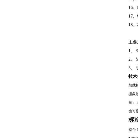
16
17
18
主要
1、
2、
3、
技术
加载
摄象
量）
也可
标
持台 1