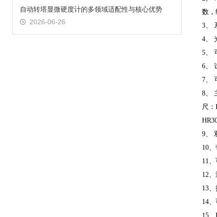
自动转塔显微硬度计的多领域适配性与核心优势
数，
2026-06-26
3、
4、
5、
6、
7、
8、
尺：H
HR3
9、
10
11
12
13
14
15