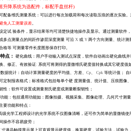
侧摇升降系统为选配件，标配手盘丝杆)
可配备维氏测量系统：可以进行每次加载荷和每次读取压痕的逐次实验
避免人工测量误差
。
设定试 验条件，显示结果等均可清楚快捷地操作及显示。通过测量软件
或多点测量点的间距作渗层深度测量 可沿
X
或
Y
两个方向测量、统计测
合格等
.
可测量零件长度图形保存打印。
件特点：
硬化曲线：用户手动输入测试点深度，软件自动画出硬化曲线并
换、修正、有效验证
:
系统可将测得的显微维氏硬度值转换成其它硬度值
 数据统计：自动计算测量硬度的平均值、方差、
Cp
、
Cpk
等统计值； 
可定制报表格式；标准格式包括每单个硬 度测量值、统计值、压痕图像、
韧性：软件可设置成测量努氏硬度或测量断裂韧性；
功能：包括通用功能如：图像拍摄、视频采集、图像处理、几何尺寸测量
主要功能和特点：
 高级光学工程师设计的光学系统不仅图像清晰，还可作为简单的显微镜使
间操作不容易疲劳；
 7 寸液晶触摸显示屏上可直观显示硬度值，换算硬度，试验方法，试验力